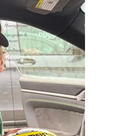
Fahrzeugentwicklung
Motorenentwicklung
Management
Fotografen &
Autoren
Petrolheads
Meinung
Tuning