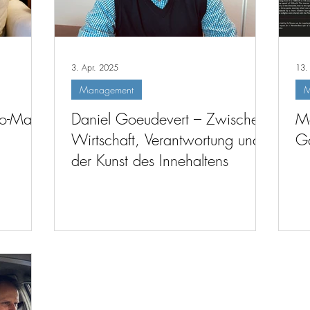
3. Apr. 2025
13.
Management
M
uto-Mann
Daniel Goeudevert – Zwischen
Me
Wirtschaft, Verantwortung und
Ga
der Kunst des Innehaltens