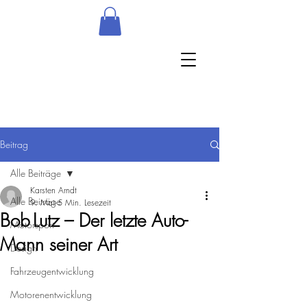
Beitrag
Alle Beiträge
Karsten Arndt
Alle Beiträge
9. Mai
5 Min. Lesezeit
Bob Lutz – Der letzte Auto-
Motorsport
Mann seiner Art
Design
Fahrzeugentwicklung
Motorenentwicklung