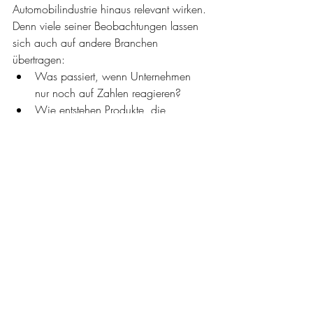
Automobilindustrie hinaus relevant wirken.
Denn viele seiner Beobachtungen lassen 
sich auch auf andere Branchen 
übertragen:
Was passiert, wenn Unternehmen 
nur noch auf Zahlen reagieren?
Wie entstehen Produkte, die 
Menschen wirklich begeistern?
Warum scheitern viele 
Entscheidungen trotz perfekter 
Datenlage?
Und welche Rolle spielt Intuition in 
großen Organisationen?
Gerade deshalb ist dieses Gespräch nicht 
nur als Automobilgeschichte zu 
betrachten, sondern vor allem auch als 
Blick hinter die Kulissen großer 
Unternehmen.