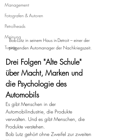
Management
Fotografen & Autoren
Petrolheads
Meinung
Bob Lutz in seinem Haus in Detroit – einer der 
Tuning
prägenden Automanager der Nachkriegszeit.
Drei Folgen "Alte Schule" 
über Macht, Marken und 
die Psychologie des 
Automobils 
Es gibt Menschen in der 
Automobilindustrie, die Produkte 
verwalten. Und es gibt Menschen, die 
Produkte verstehen.
Bob Lutz gehört ohne Zweifel zur zweiten 