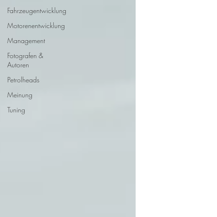
Fahrzeugentwicklung
Motorenentwicklung
Management
Fotografen &
Autoren
Petrolheads
Meinung
Tuning