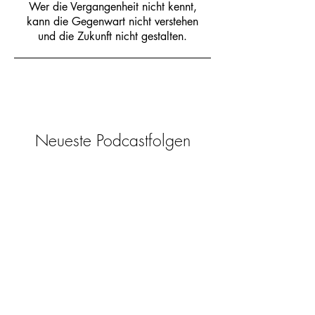
Juni
Letzte
Art
Wer die Vergangenheit nicht kennt,
2026)
seiner
kann die Gegenwart nicht verstehen
und die Zukunft nicht gestalten.
Genera
tion
Neueste Podcastfolgen