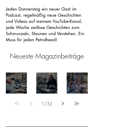
Jeden Donnerstag ein neuer Gast im
Podcast, regelmäßig neue Geschichten
und Videos auf meinem
YouTube-Kanal
,
jede Woche zeitlose Geschichten zum
Schmunzeln, Staunen und Verstehen. Ein
Muss für jeden Petrolhead!
Neueste Magazinbeiträge
Dieter
Herbert
Bob Lut
12. Juni
6. Juni
9. Mai
Glemse
Schnitz
z – Der
r (28.
er
letzte
1
/
32
Juni
(1941–
Auto-
1938
2026)
Mann
– 10.
– Der
seiner