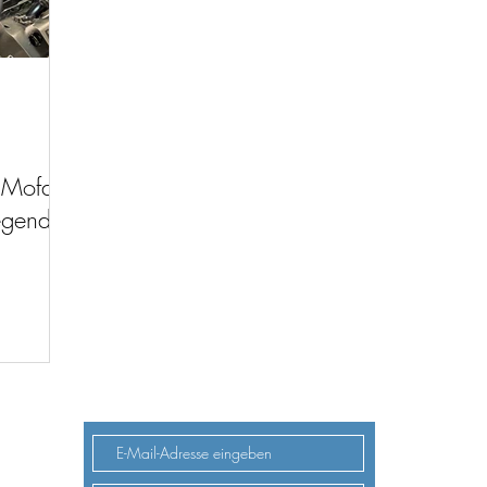
 Mofa-
Legende