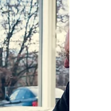
Fahrzeugentwicklung
Motorenentwicklung
Management
Fotografen &
Autoren
Petrolheads
Meinung
Tuning