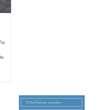
ie
te