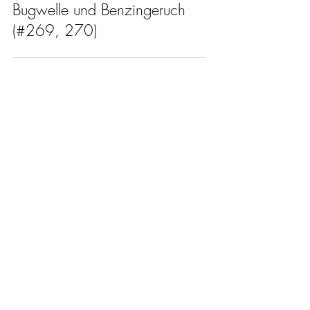
5. Dez. 2024
Motorsport
Jochen Mass – Zwischen
Bugwelle und Benzingeruch
(#269, 270)