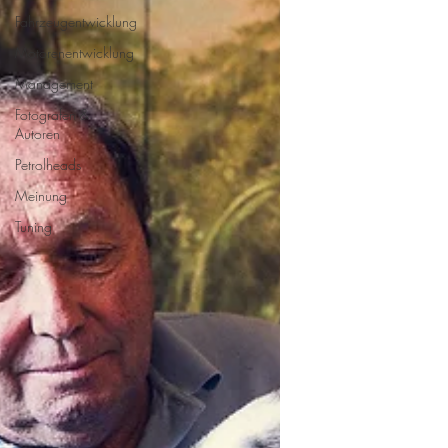
Fahrzeugentwicklung
Motorenentwicklung
Management
Fotografen &
Autoren
Petrolheads
Meinung
Tuning