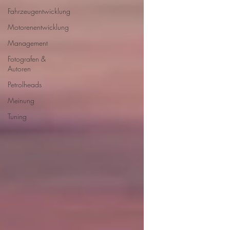
Fahrzeugentwicklung
Motorenentwicklung
Management
Fotografen &
Autoren
Petrolheads
Meinung
Tuning