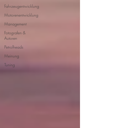
Fahrzeugentwicklung
Motorenentwicklung
Management
Fotografen &
Autoren
Petrolheads
Meinung
Tuning