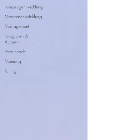
Fahrzeugentwicklung
Motorenentwicklung
Management
Fotografen &
Autoren
Petrolheads
Meinung
Tuning