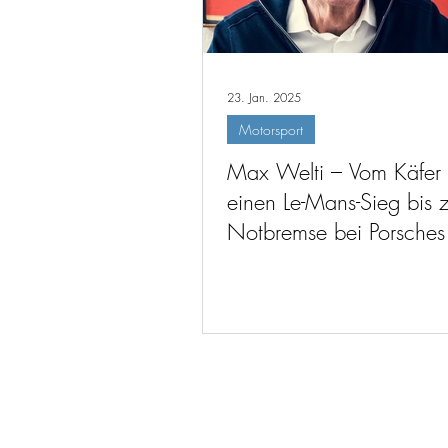
23. Jan. 2025
Motorsport
Max Welti – Vom Käfer 
einen Le-Mans-Sieg bis z
Notbremse bei Porsches
1 - Ambitionen (#274,