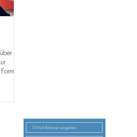
über
ur
 Formel
 275)