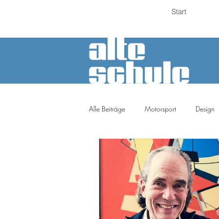
Start
Alle Beiträge
Motorsport
Design
Petrolheads
Meinung
Tuni