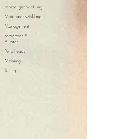
Fahrzeugentwicklung
Motorenentwicklung
Management
Fotografen &
Autoren
Petrolheads
Meinung
Tuning