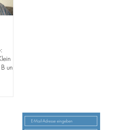
:
Klein
 B und