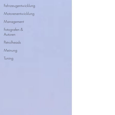
Fahrzeugentwicklung
Motorenentwicklung
Management
Fotografen &
Autoren
Petrolheads
Meinung
Tuning