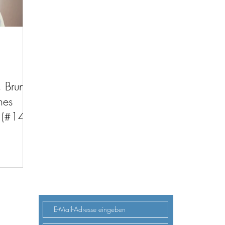
 Brun,
nes
 (#149)