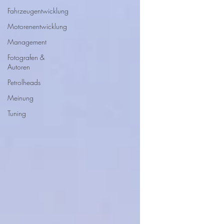
Fahrzeugentwicklung
Motorenentwicklung
Management
Fotografen &
Autoren
Petrolheads
Meinung
Tuning