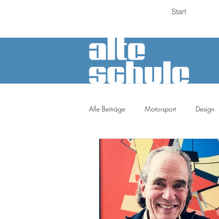
Start
Alle Beiträge
Motorsport
Design
Petrolheads
Meinung
Tuni