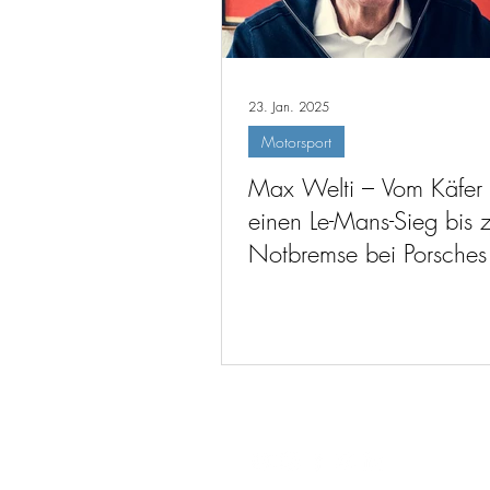
23. Jan. 2025
Motorsport
Max Welti – Vom Käfer 
einen Le-Mans-Sieg bis z
Notbremse bei Porsches
1 - Ambitionen (#274,