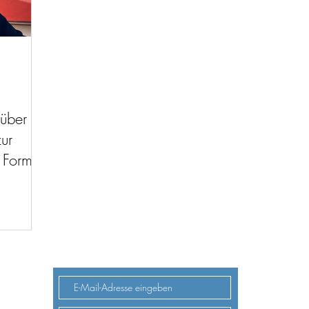
über
ur
 Formel
 275)