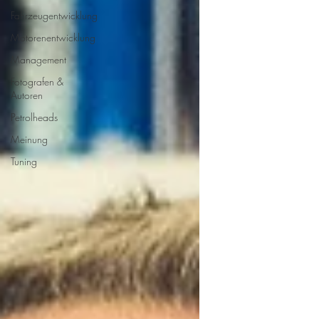
Fahrzeugentwicklung
Motorenentwicklung
Management
Fotografen &
Autoren
Petrolheads
Meinung
Tuning