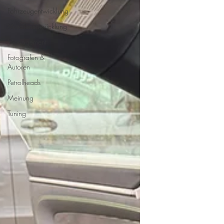
Fahrzeugentwicklung
Motorenentwicklung
Management
Fotografen &
Autoren
Petrolheads
Meinung
Tuning