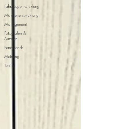
Fahrzeugentwicklung
Motorenentwicklung
Management
Fotografen &
Autoren
Petrolheads
Meinung
Tuning