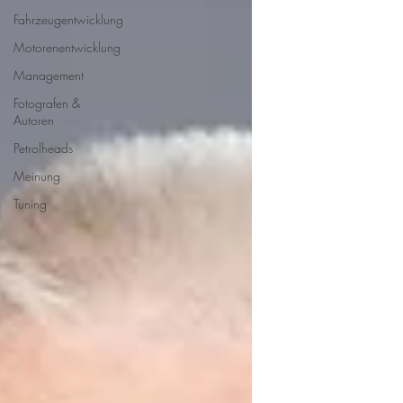
Fahrzeugentwicklung
Motorenentwicklung
Management
Fotografen &
Autoren
Petrolheads
Meinung
Tuning