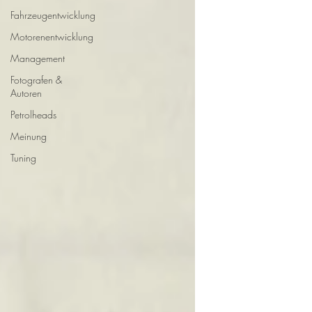
Fahrzeugentwicklung
Motorenentwicklung
Management
Fotografen &
Autoren
Petrolheads
Meinung
Tuning