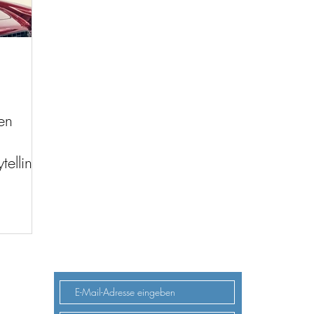
en
telling